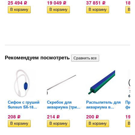
25 494
19 049
37 851
18 
Р
Р
Р
Рекомендуем посмотреть
рыб
Сифон с грушей
Скребок для
Распылитель для
Прок
Sunsun SX-18...
аквариума (три...
аквариума в...
филь
208
214
200
198
Р
Р
Р