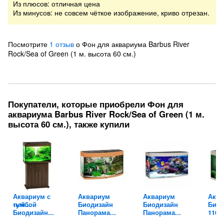
Из плюсов: отличная цена
Из минусов: не совсем чёткое изображение, криво отрезан.
Посмотрите
1 отзыв
о Фон для аквариума Barbus River
Rock/Sea of Green (1 м. высота 60 см.)
Покупатели, которые приобрели Фон для
аквариума Barbus River Rock/Sea of Green (1 м.
высота 60 см.), также купили
Аквариум с
Аквариум
Аквариум
Аква
альный...
тумбой
Биодизайн
Биодизайн
Биод
Биодизайн...
Панорама...
Панорама...
110..