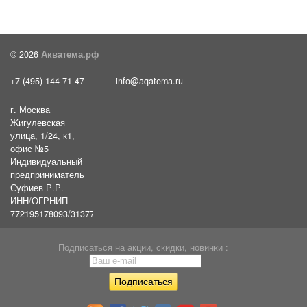
© 2026
Акватема.рф
+7 (495) 144-71-47
info@aqatema.ru
г. Москва
Жигулевская
улица, 1/24, к1,
офис №5
Индивидуальный
предприниматель
Суфиев Р.Р.
ИНН/ОГРНИП
772195178093/31377461610054
Подписаться на акции, скидки, новинки :