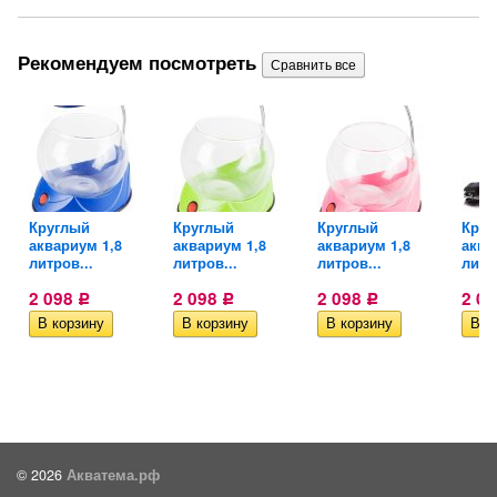
Рекомендуем посмотреть
Круглый
Круглый
Круглый
Круг
..
аквариум 1,8
аквариум 1,8
аквариум 1,8
аква
литров...
литров...
литров...
литр
2 098
2 098
2 098
2 0
Р
Р
Р
© 2026
Акватема.рф