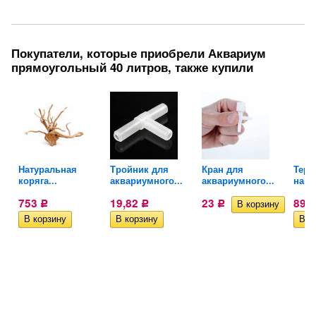
Покупатели, которые приобрели Аквариум
прямоугольный 40 литров, также купили
Натуральная
Тройник для
Кран для
Терм
коряга...
аквариумного...
аквариумного...
накл
753
19,82
23
89,
Р
Р
Р