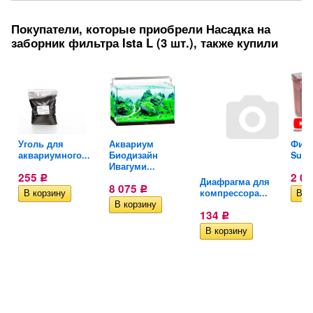
Покупатели, которые приобрели Насадка на
заборник фильтра Ista L (3 шт.), также купили
-
Уголь для
Аквариум
Филь
аквариумного...
Биодизайн
Suns
Ивагуми...
255
2 0
Р
Диафрагма для
8 075
Р
компрессора...
134
Р