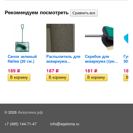
Рекомендуем посмотреть
ля
Сачок зеленый
Распылитель для
Скребок для
Губк
Hailea (20 см.)
аквариума...
аквариума (три...
303/4
189
187
181
180
Р
Р
Р
© 2026
Акватема.рф
+7 (495) 144-71-47
info@aqatema.ru