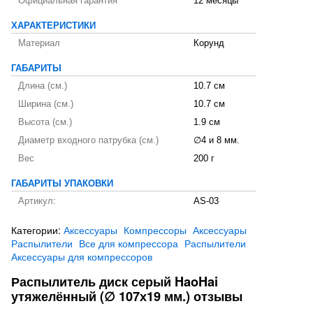
Официальная гарантия
12 месяцы
ХАРАКТЕРИСТИКИ
Материал
Корунд
ГАБАРИТЫ
Длина (см.)
10.7 см
Ширина (см.)
10.7 см
Высота (см.)
1.9 см
Диаметр входного патрубка (см.)
∅4 и 8 мм.
Вес
200 г
ГАБАРИТЫ УПАКОВКИ
Артикул:
AS-03
Категории:
Аксессуары
Компрессоры
Аксессуары
Распылители
Все для компрессора
Распылители
Аксессуары для компрессоров
Распылитель диск серый HaoHai
утяжелённый (∅ 107х19 мм.) отзывы