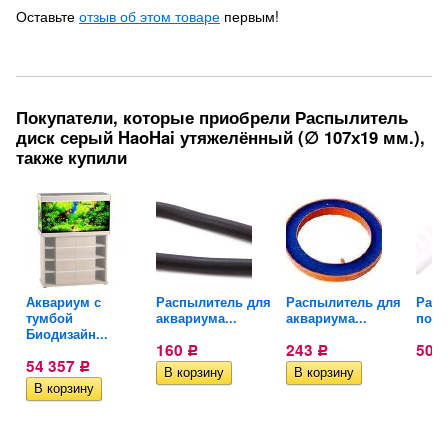
Оставьте
отзыв об этом товаре
первым!
Покупатели, которые приобрели Распылитель
диск серый HaoHai утяжелённый (∅ 107х19 мм.),
также купили
Аквариум с
Распылитель для
Распылитель для
Разд
тумбой
аквариума...
аквариума...
поток
Биодизайн...
160
243
50
Р
Р
54 357
Р