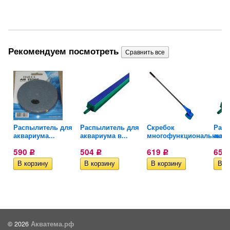
Рекомендуем посмотреть
Распылитель для
Распылитель для
Скребок
Расп
аквариума...
аквариума в...
многофункциональный..
аква
590
504
619
654
Р
Р
Р
© 2026
Акватема.рф