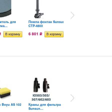
итель для
Помпа фонтан Sunsun
Компрессор Hailea
ма...
CTP-4803
ACO 9602
6 801
1 418
Р
Р
Р
 Boyu AS 102
Краны для фильтра
Скребок для
Sunsun...
аквариума (три...