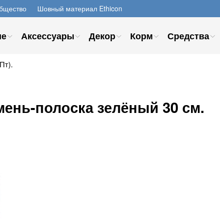
бщество
Шовный материал Ethicon
ие
Аксессуары
Декор
Корм
Средства
Пт).
ень-полоска зелёный 30 см.