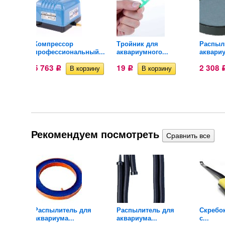
для
Компрессор
Тройник для
Распыл
профессиональный...
аквариумного...
аквариу
5 763
19
2 308
Р
Р
Рекомендуем посмотреть
диск
Распылитель для
Распылитель для
Скребок
аквариума...
аквариума...
с...