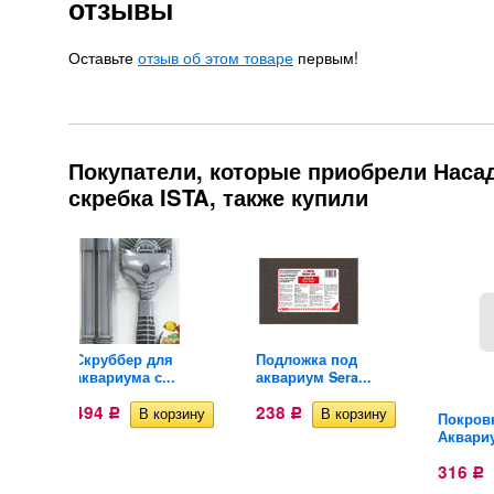
отзывы
Оставьте
отзыв об этом товаре
первым!
Покупатели, которые приобрели Наса
скребка ISTA, также купили
асадоки
Скруббер для
Подложка под
аквариума с...
аквариум Sera...
494
238
Р
Р
Покров
Аквариу
316
Р