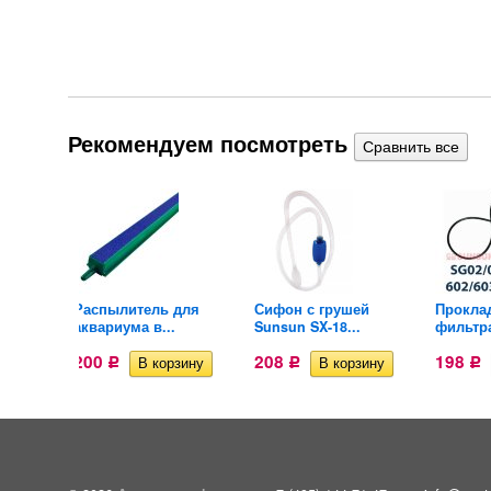
Рекомендуем посмотреть
для
Распылитель для
Сифон с грушей
Прокла
аквариума в...
Sunsun SX-18...
фильтра
200
208
198
Р
Р
Р