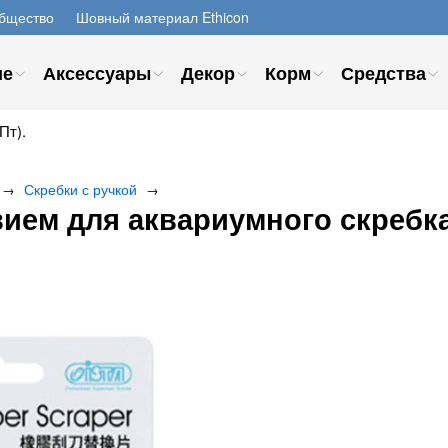
бщество
Шовный материал Ethicon
ие
Аксессуары
Декор
Корм
Средства
Пт).
Скребки с ручкой
→
→
ием для аквариумного скребка