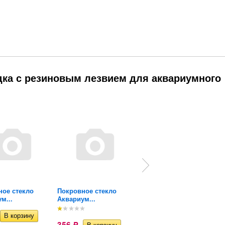
дка с резиновым лезвием для аквариумного
Насадка с
синтетической...
232
Р
ное стекло
Покровное стекло
м...
Аквариум...
356
Р