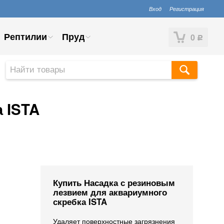
Вход
Регистрация
Рептилии
Пруд
0
Р
 ISTA
Купить Насадка с резиновым
лезвием для аквариумного
скребка ISTA
Удаляет поверхностные загрязнения