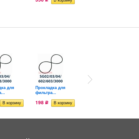
дка для
Прокладка для
Скребок для
...
фильтра...
аквариума (три...
198
214
Р
Р