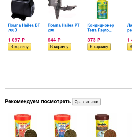
Помпа Hailea BT
Помпа Hailea PT
Кондиционер
Ламп
700B
200
Tetra Repto...
репт
1 097
644
373
1 4
Р
Р
Р
Рекомендуем посмотреть