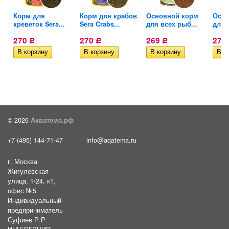
тых
Корм для
Корм для крабов
Основной корм
Осно
креветок Sera...
Sera Crabs...
для всех рыб...
для 
270
270
269
272
Р
Р
Р
© 2026
Акватема.рф
+7 (495) 144-71-47
info@aqatema.ru
г. Москва
Жигулевская
улица, 1/24, к1,
офис №5
Индивидуальный
предприниматель
Суфиев Р.Р.