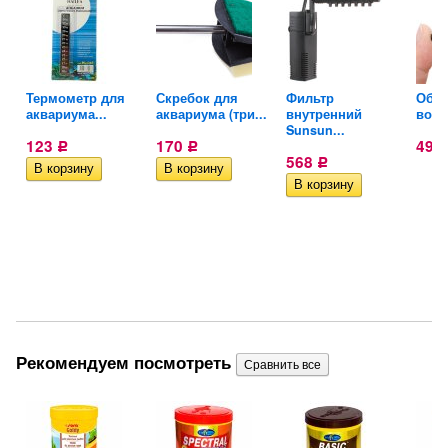
Термометр для
Скребок для
Фильтр
Обра
..
аквариума...
аквариума (три...
внутренний
возд
Sunsun...
123
170
49
Р
Р
568
Р
Рекомендуем посмотреть