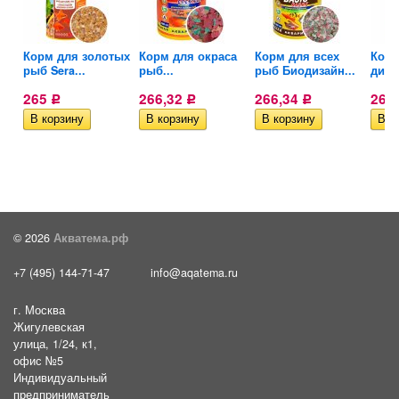
ьный
Корм для золотых
Корм для окраса
Корм для всех
Корм
рыб Sera...
рыб...
рыб Биодизайн...
диск
265
266,32
266,34
267
Р
Р
Р
© 2026
Акватема.рф
+7 (495) 144-71-47
info@aqatema.ru
г. Москва
Жигулевская
улица, 1/24, к1,
офис №5
Индивидуальный
предприниматель