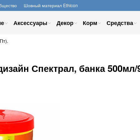
бщество
Шовный материал Ethicon
ие
Аксессуары
Декор
Корм
Средства
Пт).
изайн Спектрал, банка 500мл/9