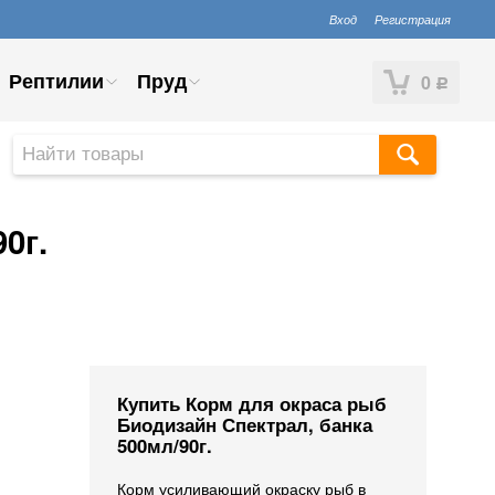
Вход
Регистрация
Рептилии
Пруд
0
Р
0г.
Купить Корм для окраса рыб
Биодизайн Спектрал, банка
500мл/90г.
Корм усиливающий окраску рыб в