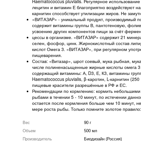
Haematococcus pluvialis. Регулярное использовани
лецитин и витамин Е благоприятно воздействуют н
карнитин способствует утилизации жиров. Не заму
«ВИТАЗАР» - уникальный продукт, производимый п
содержит витамины группы В, пантотеновую, фолиев
усвоению других компонентов пищи за счёт фермен
цессы в организме. «ВИТАЗАР» содержит 21 минерал
селен, фосфор, цинк. Жирнокислотный состав ли
кислот Омега 3. «ВИТАЗАР», при регулярном употр
пищеварения.
Состав: «Витазар», шрот соевый, мука рыбная, мук
числе полиненасыщенные жирные кислоты омега 3 (
содержащий витамины: А, D
3
, Е, К
3
, витамины гру
Haematococcus pluvialis, β-каротин, L-карнитин (250
пищевые красители разрешённые в РФ и ЕС.
Рекомендации по кормлению: кормить небольшими п
рыбами в течении 5 - 10 минут, по истечении данн
остается после кормления больше чем 10 минут, 
мере роста рыбы. Только помните золотое правило:
Вес
90 г
Объем
500 мл
Производитель
Биодизайн (Россия)