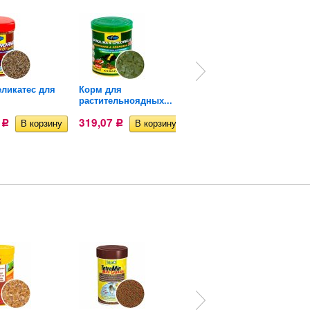
ликатес для
Корм для
Энергетический корм
растительноядных...
для...
5
319,07
297,32
Р
Р
Р