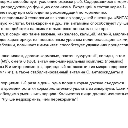
е корма способствует усилению окраски рыб. Содержащиеся в корм
а репродуктивную функцию организма. Входящий в состав корма L-
тняет воду при соблюдении рекомендаций по кормлению.
о специальной технологии из хлопьев зародышей пшеницы. «ВИТ
ую кислоты, бета-каротин и др., эти витамины способствуют лучш
тного действия на окислительно-восстановительные про-
, и среди них такие важные, как железо, кальций, магний, марган
пидов характеризуется повышенным уровнем полиненасыщенных ж
еблении, повышает иммунитет, способствует улучшению процессов
а пшеничная, дрожжи кормовые, глютен кукурузный, липиды, в том
ω3), омега 6 (ω6), витаминно-минеральный комплекс (премикс)
ппы В и микроэлементы, природный астаксантин из микроводоросли
 мг / кг ), а также стабилизированный витамин С, антиоксиданты и
орциями 1-2 раза в день, одна порция корма должна съедаться
ого времени остатки корма желательно удалить из аквариума. Если 
необходимо уменьшить порцию. Количество пищи должно изменятьс
 "Лучше недокормить, чем перекормить"!