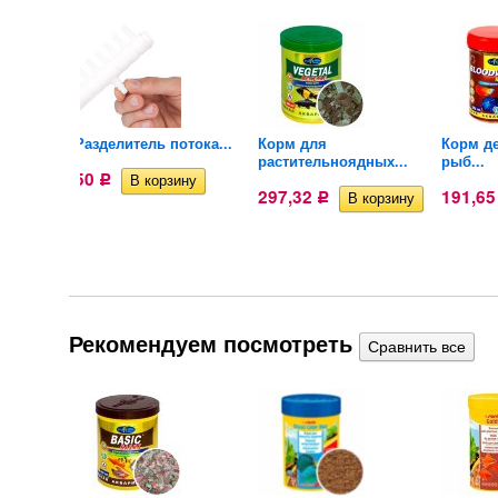
 рыб
Разделитель потока...
Корм для
Корм де
растительноядных...
рыб...
50
Р
297,32
191,6
Р
Рекомендуем посмотреть