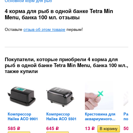
Основной корм для рыб
4 корма для рыб в одной банке Tetra Min
Menu, банка 100 мл. отзывы
Оставьте
отзыв об этом товаре
первым!
Покупатели, которые приобрели 4 корма для
рыб в одной банке Tetra Min Menu, банка 100 мл.,
также купили
Компрессор
Компрессор
Крестовина для
Разд
Hailea ACO 9901
Hailea ACO 5501
аквариумного...
поток
585
645
13
50
Р
Р
Р