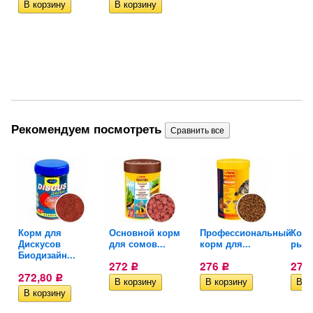
Рекомендуем посмотреть
а
Корм для
Основной корм
Профессиональный
Корм
Дискусов
для сомов...
корм для...
рыб S
Биодизайн...
272
276
277
Р
Р
272,80
Р