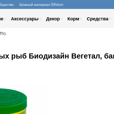
бщество
Шовный материал Ethicon
ие
Аксессуары
Декор
Корм
Средства
Пт).
х рыб Биодизайн Вегетал, бан