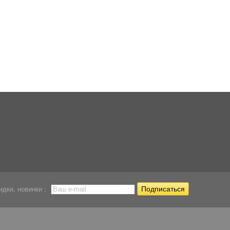
Корм для окраса
Корм для карпов
Витаминизирован
карпов Кои...
Кои...
корм для...
303,79
303,79
303,79
Р
Р
Р
идки, новинки :