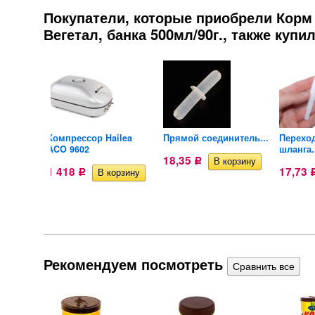
Покупатели, которые приобрели Кор
Вегетал, банка 500мл/90г., также купи
с для
Компрессор Hailea
Прямой соединитель...
Перехо
ACO 9602
шланга.
18,35
Р
1 418
17,73
Р
Рекомендуем посмотреть