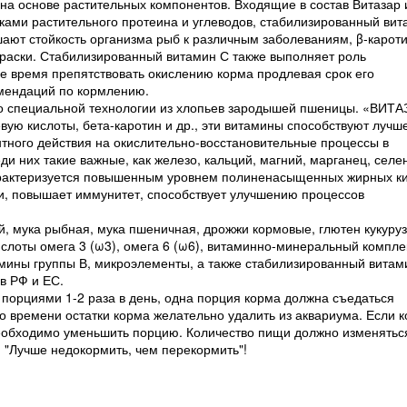
а основе растительных компонентов. Входящие в состав Витазар 
ками растительного протеина и углеводов, стабилизированный вит
ают стойкость организма рыб к различным заболеваниям, β-карот
краски. Стабилизированный витамин С также выполняет роль
ое время препятствовать окислению корма продлевая срок его
омендаций по кормлению.
о специальной технологии из хлопьев зародышей пшеницы. «ВИТ
ую кислоты, бета-каротин и др., эти витамины способствуют лучш
тного действия на окислительно-восстановительные процессы в
и них такие важные, как железо, кальций, магний, марганец, селен
арактеризуется повышенным уровнем полиненасыщенных жирных к
и, повышает иммунитет, способствует улучшению процессов
й, мука рыбная, мука пшеничная, дрожжи кормовые, глютен кукуру
лоты омега 3 (ω3), омега 6 (ω6), витаминно-минеральный компле
амины группы В, микроэлементы, а также стабилизированный витам
в РФ и ЕС.
орциями 1-2 раза в день, одна порция корма должна съедаться
го времени остатки корма желательно удалить из аквариума. Если 
необходимо уменьшить порцию. Количество пищи должно изменятьс
 "Лучше недокормить, чем перекормить"!