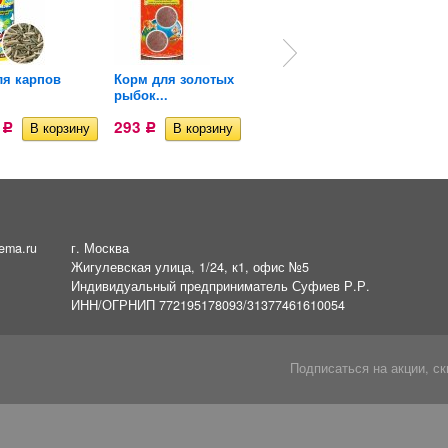
ля карпов
Корм для золотых
Корм деликатес для
рыбок...
всех рыб...
4
293
303
Р
Р
Р
ema.ru
г. Москва
Жигулевская улица, 1/24, к1, офис №5
Индивидуальный предприниматель Суфиев Р.Р.
ИНН/ОГРНИП 772195178093/31377461610054
Подписаться на акции, ск