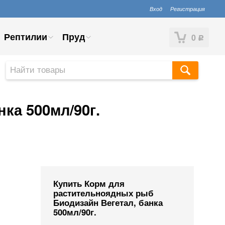
Вход
Регистрация
Рептилии
Пруд
0
Р
ка 500мл/90г.
Купить Корм для
растительноядных рыб
Биодизайн Вегетал, банка
500мл/90г.