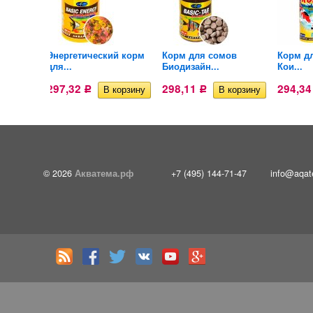
ид
Энергетический корм
Корм для сомов
Корм д
для...
Биодизайн...
Кои...
297,32
298,11
294,3
Р
Р
© 2026
Акватема.рф
+7 (495) 144-71-47
info@aqat