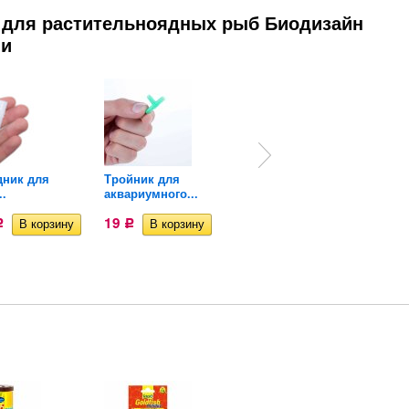
м для растительноядных рыб Биодизайн
ли
дник для
Тройник для
Крестовина для
..
аквариумного...
аквариумного...
19
13
Р
Р
Р