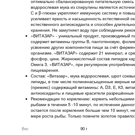
оптимально сбалансированную питательную смесь н
водорослевая мука из спирулины являются источни
С и β-глюкан укрепляют иммунную систему и повыш
усиливает яркость и насыщенность естественной о
естественного антиоксиданта и способен длительн
хранения. Не замутняет воду при соблюдении рек
«ВИТАЗАР» - уникальный продукт, производимый п
содержит витамины группы В, пантотеновую, фолиев
усвоению других компонентов пищи за счёт фермен
организме. «ВИТАЗАР» содержит 21 минерал, и сред
фосфор, цинк. Жирнокислотный состав липидов х
Омега 3. «ВИТАЗАР», при регулярном употреблени
пищеварения.
Состав: «Витазар», мука водорослевая, шрот соевы
липиды, в том числе полиненасыщенные жирные кис
(премикс) содержащий витамины: А, D3, Е, К3, вит
антиоксиданты и пищевые красители разрешённые 
Рекомендации по кормлению: кормить небольшими п
рыбами в течении 5 -10 минут, по истечении данно
остается после кормления больше чем 10 минут, 
мере роста рыбы. Только помните золотое правило:
Вес
90 г