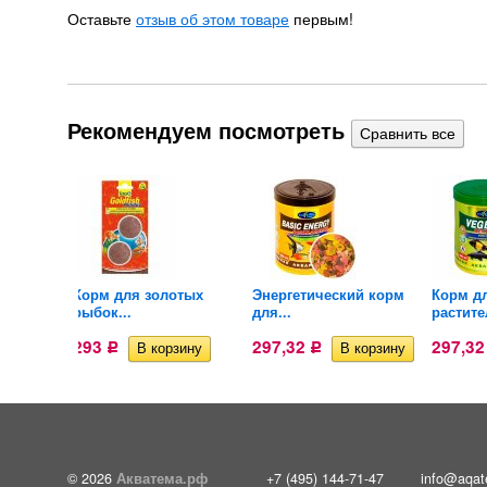
Оставьте
отзыв об этом товаре
первым!
Рекомендуем посмотреть
ов
Корм для золотых
Энергетический корм
Корм д
рыбок...
для...
растите
293
297,32
297,3
Р
Р
© 2026
Акватема.рф
+7 (495) 144-71-47
info@aqat