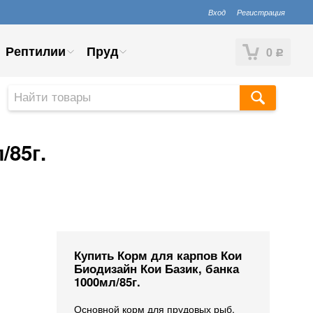
Вход
Регистрация
Рептилии
Пруд
0
Р
/85г.
Купить Корм для карпов Кои
Биодизайн Кои Базик, банка
1000мл/85г.
Основной корм для прудовых рыб,