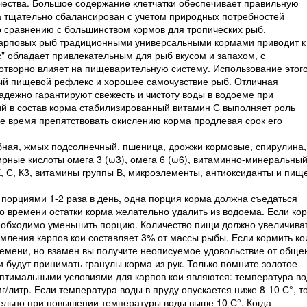
чества. Большое содержание клетчатки обеспечивает правильную
а тщательно сбалансирован с учетом природных потребностей
 сравнению с большинством кормов для тропических рыб,
карповых рыб традиционными универсальными кормами приводит к
с" обладает привлекательным для рыб вкусом и запахом, с
готворно влияет на пищеварительную систему. Использование этог
вый пищевой рефлекс и хорошее самочувствие рыб. Отличная
адежно гарантируют свежесть и чистоту воды в водоеме при
 в состав корма стабилизированный витамин С выполняет роль
ое время препятствовать окислению корма продлевая срок его
бная, жмых подсолнечный, пшеница, дрожжи кормовые, спирулина,
рные кислоты омега 3 (ω3), омега 6 (ω6), витаминно-минеральны
Е, С, К
3
, витамины группы В, микроэлементы, антиоксиданты и пищ
орциями 1-2 раза в день, одна порция корма должна съедаться
го времени остатки корма желательно удалить из водоема. Если ко
необходимо уменьшить порцию. Количество пищи должно увеличива
мления карпов кои составляет 3% от массы рыбы. Если кормить ко
емени, но взамен вы получите неописуемое удовольствие от обще
будут принимать гранулы корма из рук. Только помните золотое
Оптимальными условиями для карпов кои являются: температура в
г/литр. Если температура воды в пруду опускается ниже 8-10 С°, т
ельно при повышении температуры воды выше 10 С°. Когда