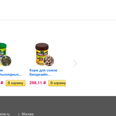
ля
Корм для сомов
Натуральный корм
льноядных...
Биодизайн...
для водных...
2
298,11
290
Р
Р
Р
ema.ru
г. Москва