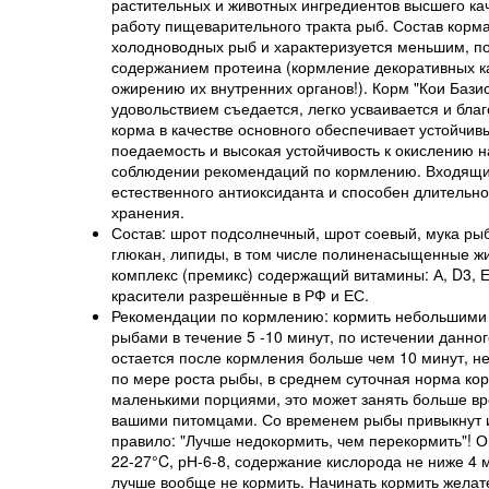
растительных и животных ингредиентов высшего ка
работу пищеварительного тракта рыб. Состав корм
холодноводных рыб и характеризуется меньшим, по
содержанием протеина (кормление декоративных 
ожирению их внутренних органов!). Корм "Кои Бази
удовольствием съедается, легко усваивается и бла
корма в качестве основного обеспечивает устойчи
поедаемость и высокая устойчивость к окислению н
соблюдении рекомендаций по кормлению. Входящий
естественного антиоксиданта и способен длительн
хранения.
Состав: шрот подсолнечный, шрот соевый, мука ры
глюкан, липиды, в том числе полиненасыщенные жи
комплекс (премикс) содержащий витамины: А, D
3
, 
красители разрешённые в РФ и ЕС.
Рекомендации по кормлению: кормить небольшими п
рыбами в течение 5 -10 минут, по истечении данно
остается после кормления больше чем 10 минут, 
по мере роста рыбы, в среднем суточная норма кор
маленькими порциями, это может занять больше вр
вашими питомцами. Со временем рыбы привыкнут и 
правило: "Лучше недокормить, чем перекормить"! 
22-27°C, рН-6-8, содержание кислорода не ниже 4 м
лучше вообще не кормить. Начинать кормить желат