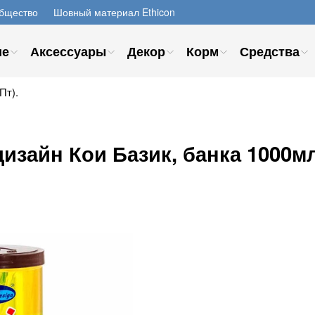
бщество
Шовный материал Ethicon
ие
Аксессуары
Декор
Корм
Средства
Пт).
изайн Кои Базик, банка 1000мл