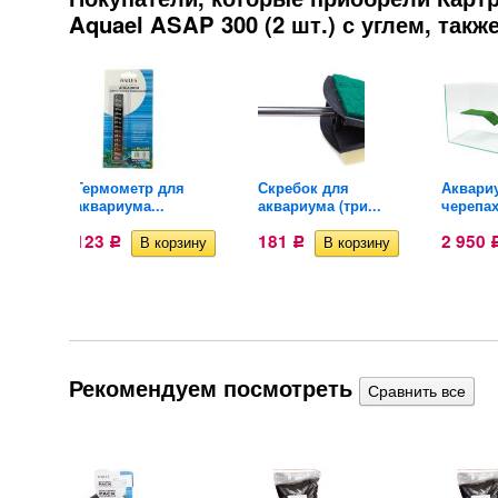
Aquael ASAP 300 (2 шт.) с углем, такж
рыб
Термометр для
Скребок для
Аквари
аквариума...
аквариума (три...
черепах
123
181
2 950
Р
Р
Рекомендуем посмотреть