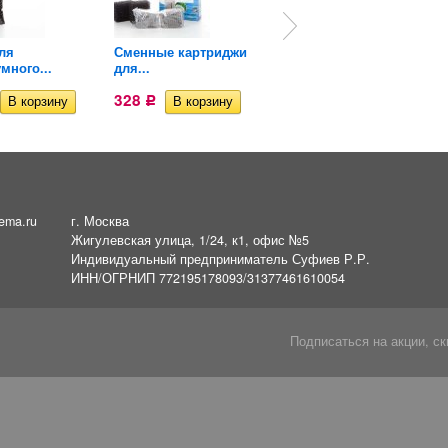
ля
Сменные картриджи
Уголь для
много...
для...
аквариумного...
328
334
Р
Р
ema.ru
г. Москва
Жигулевская улица, 1/24, к1, офис №5
Индивидуальный предприниматель Суфиев Р.Р.
ИНН/ОГРНИП 772195178093/31377461610054
Подписаться на акции, ск