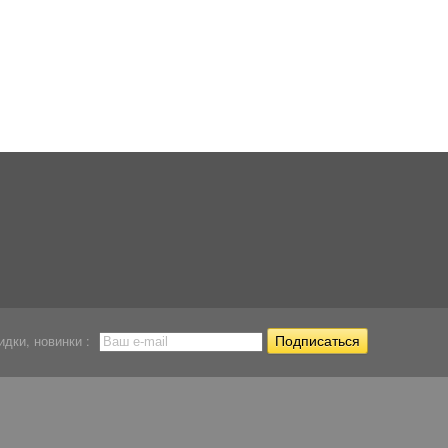
Керамические кольца
Наполнитель тонкой
Аэрофильтр аэро
для...
очистки...
для...
377
277,71
280
Р
Р
Р
идки, новинки :