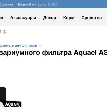
бщество
Шовный материал Ethicon
ие
Аксессуары
Декор
Корм
Средства
Пт).
олнители для фильтров
→
ариумного фильтра Aquael ASAP