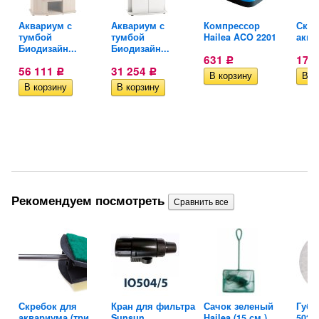
ан
Аквариум с
Аквариум с
Компрессор
Скре
тумбой
тумбой
Hailea ACO 2201
аква
Биодизайн...
Биодизайн...
631
170
Р
56 111
31 254
Р
Р
Рекомендуем посмотреть
Скребок для
Кран для фильтра
Сачок зеленый
Губк
аквариума (три...
Sunsun...
Hailea (15 см.)
502 