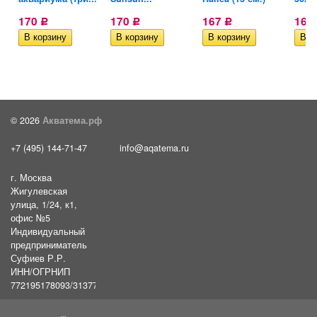
170
170
167
165
Р
Р
Р
© 2026
Акватема.рф
+7 (495) 144-71-47
info@aqatema.ru
г. Москва
Жигулевская
улица, 1/24, к1,
офис №5
Индивидуальный
предприниматель
Суфиев Р.Р.
ИНН/ОГРНИП
772195178093/31377461610054