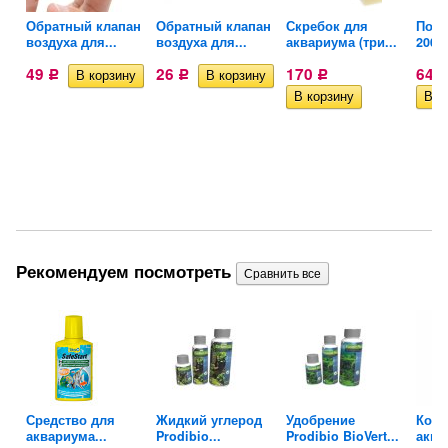
Обратный клапан
Обратный клапан
Скребок для
Помп
..
воздуха для...
воздуха для...
аквариума (три...
200
49
26
170
644
Р
Р
Р
Рекомендуем посмотреть
Средство для
Жидкий углерод
Удобрение
Конд
аквариума...
Prodibio...
Prodibio BioVert...
аква