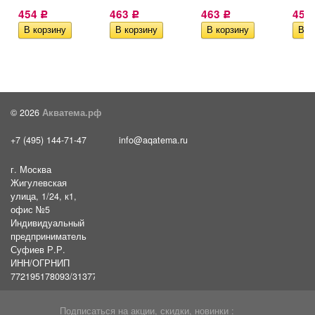
454
463
463
453
Р
Р
Р
© 2026
Акватема.рф
+7 (495) 144-71-47
info@aqatema.ru
г. Москва
Жигулевская
улица, 1/24, к1,
офис №5
Индивидуальный
предприниматель
Суфиев Р.Р.
ИНН/ОГРНИП
772195178093/31377461610054
Подписаться на акции, скидки, новинки :