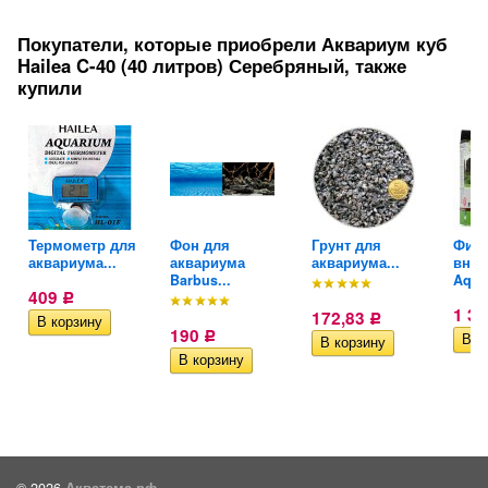
Покупатели, которые приобрели Аквариум куб
Hailea C-40 (40 литров) Серебряный, также
купили
ры
Термометр для
Фон для
Грунт для
Филь
аквариума...
аквариума
аквариума...
внут
Barbus...
Aquae
409
Р
1 3
172,83
Р
190
Р