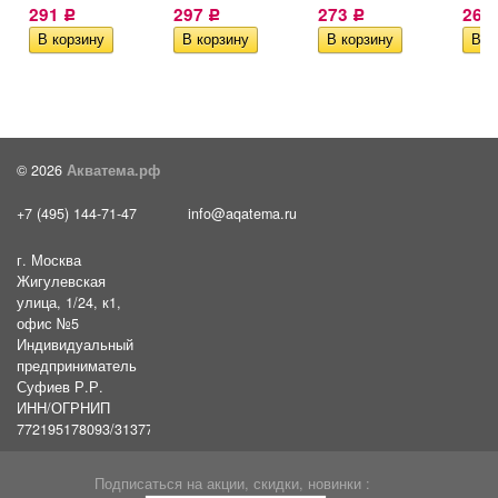
291
297
273
268
Р
Р
Р
© 2026
Акватема.рф
+7 (495) 144-71-47
info@aqatema.ru
г. Москва
Жигулевская
улица, 1/24, к1,
офис №5
Индивидуальный
предприниматель
Суфиев Р.Р.
ИНН/ОГРНИП
772195178093/31377461610054
Подписаться на акции, скидки, новинки :