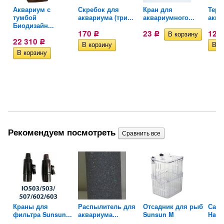
Аквариум с
Скребок для
Кран для
Терм
тумбой
аквариума (три...
аквариумного...
аква
Биодизайн...
170
23
123
Р
Р
22 310
Р
Рекомендуем посмотреть
Краны для
Распылитель для
Отсадник для рыб
Сачо
фильтра Sunsun...
аквариума...
Sunsun M
Haile