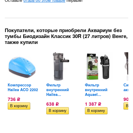
Оставьте
отзыв об этом товаре
первым!
Покупатели, которые приобрели Аквариум без
тумбы Биодизайн Классик 30R (27 литров) Венге,
также купили
Компрессор
Фильтр
Фильтр
Сифо
Hailea ACO 2202
внутренний
внутренний
аква
Hailea...
Aquael...
736
900
Р
638
1 387
Р
Р