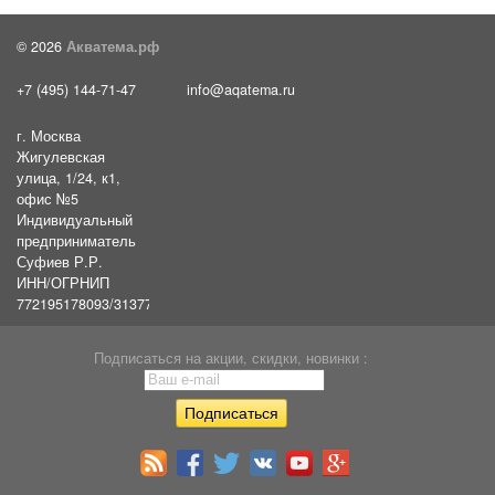
© 2026
Акватема.рф
+7 (495) 144-71-47
info@aqatema.ru
г. Москва
Жигулевская
улица, 1/24, к1,
офис №5
Индивидуальный
предприниматель
Суфиев Р.Р.
ИНН/ОГРНИП
772195178093/31377461610054
Подписаться на акции, скидки, новинки :