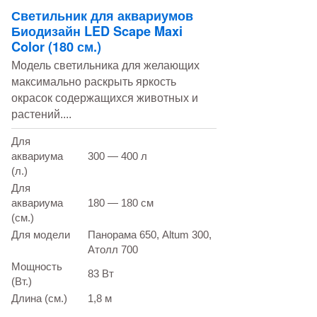
Светильник для аквариумов
Биодизайн LED Scape Maxi
Color (180 см.)
Модель светильника для желающих
максимально раскрыть яркость
окрасок содержащихся животных и
растений....
Для
аквариума
300 — 400 л
(л.)
Для
аквариума
180 — 180 см
(см.)
Для модели
Панорама 650, Altum 300,
Атолл 700
Мощность
83 Вт
(Вт.)
Длина (см.)
1,8 м