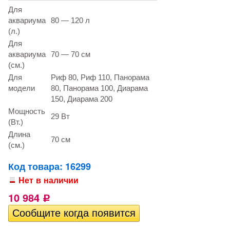
Для
аквариума
80 — 120 л
(л.)
Для
аквариума
70 — 70 см
(см.)
Для
Риф 80, Риф 110, Панорама
модели
80, Панорама 100, Диарама
150, Диарама 200
Мощность
29 Вт
(Вт.)
Длина
70 см
(см.)
Код товара: 16299
Нет в наличии
10 984
Р