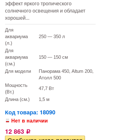
эффект яркого тропического
солнечного освещения и обладает
хорошей...
Для
аквариума
250 — 350 л
(л.)
Для
аквариума
150 — 150 см
(см.)
Для модели
Панорама 450, Altum 200,
Атолл 500
Мощность
47,7 Вт
(Вт.)
Длина (см.)
1,5 м
Код товара: 18090
Нет в наличии
12 863
Р