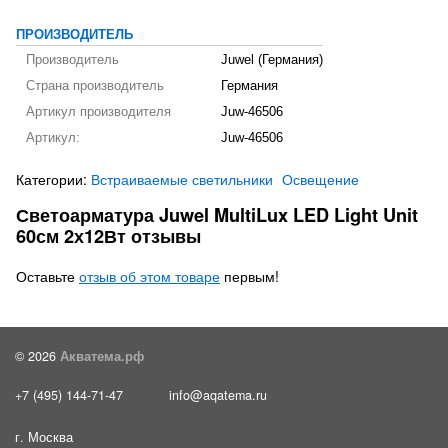
ПРОИЗВОДИТЕЛЬ
Производитель
Juwel (Германия)
Страна производитель
Германия
Артикул производителя
Juw-46506
Артикул:
Juw-46506
Категории:
Встраиваемые светильники
Освещение
Светоарматура Juwel MultiLux LED Light Unit
60см 2х12Вт отзывы
Оставьте
отзыв об этом товаре
первым!
© 2026
Акватема.рф
+7 (495) 144-71-47
info@aqatema.ru
г. Москва