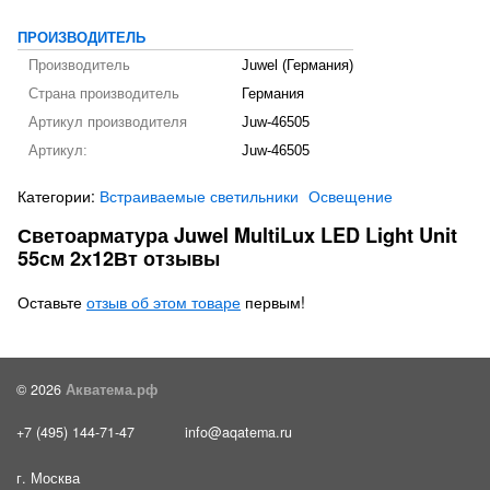
ПРОИЗВОДИТЕЛЬ
Производитель
Juwel (Германия)
Страна производитель
Германия
Артикул производителя
Juw-46505
Артикул:
Juw-46505
Категории:
Встраиваемые светильники
Освещение
Светоарматура Juwel MultiLux LED Light Unit
55см 2х12Вт отзывы
Оставьте
отзыв об этом товаре
первым!
© 2026
Акватема.рф
+7 (495) 144-71-47
info@aqatema.ru
г. Москва