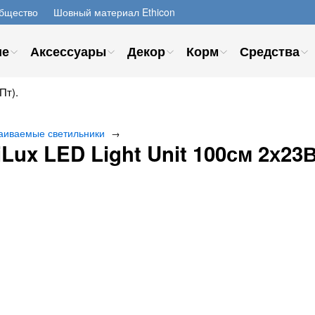
бщество
Шовный материал Ethicon
ие
Аксессуары
Декор
Корм
Средства
Пт).
аиваемые светильники
→
Lux LED Light Unit 100см 2х23