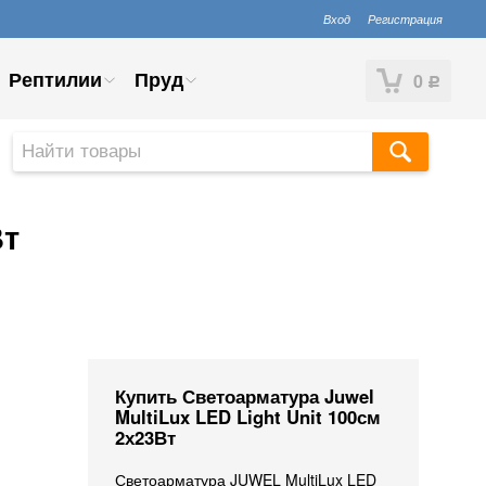
Вход
Регистрация
Рептилии
Пруд
0
Р
Вт
Купить Светоарматура Juwel
MultiLux LED Light Unit 100см
2х23Вт
Светоарматура JUWEL MultiLux LED