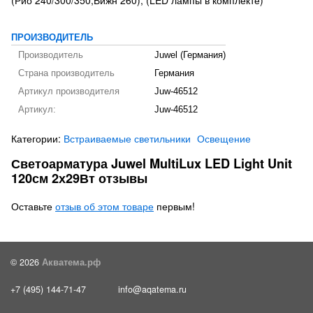
(Рио 240/300/350,Вижн 260), (LED лампы в комплекте)
ПРОИЗВОДИТЕЛЬ
Производитель
Juwel (Германия)
Страна производитель
Германия
Артикул производителя
Juw-46512
Артикул:
Juw-46512
Категории:
Встраиваемые светильники
Освещение
Светоарматура Juwel MultiLux LED Light Unit
120см 2х29Вт отзывы
Оставьте
отзыв об этом товаре
первым!
© 2026
Акватема.рф
+7 (495) 144-71-47
info@aqatema.ru