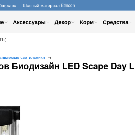
бщество
Шовный материал Ethicon
ие
Аксессуары
Декор
Корм
Средства
Пт).
аиваемые светильники
→
в Биодизайн LED Scape Day Lig