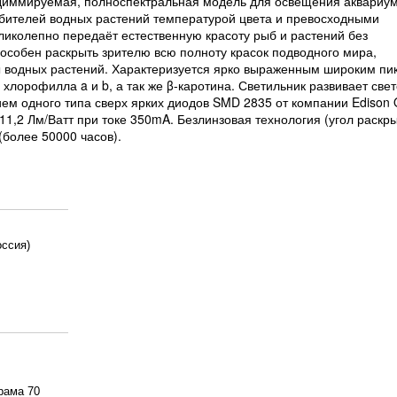
 диммируемая, полноспектральная модель для освещения аквариум
бителей водных растений температурой цвета и превосходными
ликолепно передаёт естественную красоту рыб и растений без
пособен раскрыть зрителю всю полноту красок подводного мира,
 водных растений. Характеризуется ярко выраженным широким пи
хлорофилла a и b, а так же β-каротина. Светильник развивает све
ием одного типа сверх ярких диодов SMD 2835 от компании Edison 
111,2 Лм/Ватт при токе 350mA. Безлинзовая технология (угол раскр
(более 50000 часов).
оссия)
рама 70