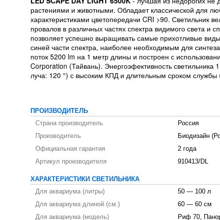
LED SCAPE DAY LIGHT 6500K
- лучшая из недорогих не
растениями и животными. Обладает классической для лю
характеристиками цветопередачи CRI >90. Светильник ве
провалов в различных частях спектра видимого света и с
позволяет успешно выращивать самые прихотливые виды
синей части спектра, наиболее необходимым для синтеза 
поток 5200 lm на 1 метр длины и построен с использован
Corporation (Тайвань). Энергоэфективность светильника 
луча: 120 °) с высоким КПД и длительным сроком службы 
ПРОИЗВОДИТЕЛЬ
Страна производитель
Россия
Производитель
Биодизайн (Р
Официальная гарантия
2 года
Артикул производителя
910413/DL
ХАРАКТЕРИСТИКИ СВЕТИЛЬНИКА
Для аквариума (литры)
50 — 100 л
Для аквариума длиной (см.)
60 — 60 см
Для аквариума (модель)
Риф 70, Пано