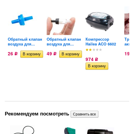
Обратный клапан
Обратный клапан
Компрессор
Трой
й
воздуха для...
воздуха для...
Hailea ACO 6602
аква
26
49
19
Р
Р
974
Р
Рекомендуем посмотреть