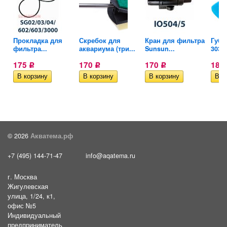
ра
Прокладка для
Скребок для
Кран для фильтра
Губк
фильтра...
аквариума (три...
Sunsun...
303/4
175
170
170
180
Р
Р
Р
© 2026
Акватема.рф
+7 (495) 144-71-47
info@aqatema.ru
г. Москва
Жигулевская
улица, 1/24, к1,
офис №5
Индивидуальный
предприниматель