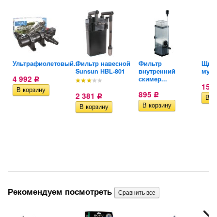
Ультрафиолетовый...
Фильтр навесной
Фильтр
Щипц
Sunsun HBL-801
внутренний
мусо
4 992
скимер...
Р
157
895
2 381
Р
Р
Рекомендуем посмотреть