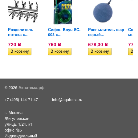
Разделитель
Сифон Boyu SC-
Распылитель шар
Скре
потока с...
003 с...
серый...
мног
720
760
678,30
776
Р
Р
Р
© 2026
Акватема.рф
+7 (495) 144-71-47
info@aqatema.ru
г. Москва
Жигулевская
улица, 1/24, к1,
офис №5
Индивидуальный