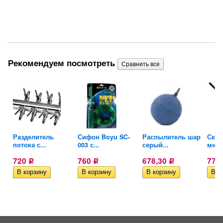
Рекомендуем посмотреть
Разделитель
Сифон Boyu SC-
Распылитель шар
Скре
потока с...
003 с...
серый...
мног
720
760
678,30
776
Р
Р
Р