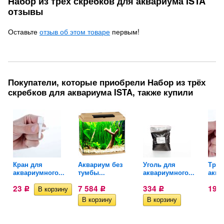
Набор из трёх скребков для аквариума ISTA
отзывы
Оставьте
отзыв об этом товаре
первым!
Покупатели, которые приобрели Набор из трёх
скребков для аквариума ISTA, также купили
Кран для
Аквариум без
Уголь для
Трой
аквариумного...
тумбы...
аквариумного...
аква
23
7 584
334
19
Р
Р
Р