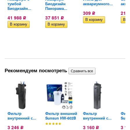
тумбой
Биодизайн
аквариумного...
аква
Биодизайн...
Панорама...
309
214
Р
41 988
37 851
Р
Р
Рекомендуем посмотреть
й
Фильтр
Фильтр внешний
Фильтр
Филь
внутренний с...
Sunsun HW-602B
внутренний с...
Suns
3 246
3 160
3 1
Р
Р