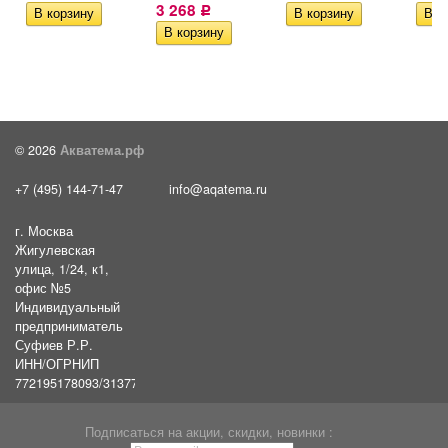
3 268
Р
© 2026
Акватема.рф
+7 (495) 144-71-47
info@aqatema.ru
г. Москва
Жигулевская
улица, 1/24, к1,
офис №5
Индивидуальный
предприниматель
Суфиев Р.Р.
ИНН/ОГРНИП
772195178093/31377461610054
Подписаться на акции, скидки, новинки :