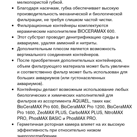
мелкопористой губкой.
Благодаря насечкам, губка обеспечивает высокую
производительность механической и биологической
фильтрации, не требуя слишком частой чистки.
Фильтрационные контейнеры комплектуются
керамическим наполнителем BIOCERAMAX 600.
Этот субстрат проводит денитрификацию среды в
аквариуме, удаляя аммоний и нитриты.
Дополнительным плюсом является возможность
вертикального соединения контейнеров.
После приобретения дополнительных контейнеров,
объем фильтрующего материала может быть увеличен
и соответственно фильтр может быть использован для
больших аквариумов (или густонаселенных
аквариумов).
Контейнеры делают возможным использование любых
биологических и химических наполнителей для
фильтров из ассортимента AQUAEL, таких как:
BioCeraMAX Pro 600, BioCeraMAX Pro 1200, BioCeraMAX
Pro 1600, ZeoMAX PLUS, CarboMAX PLUS, NitroMAX
PRO, PhosMAX BASIC и PhosMAX PRO.
Герметичная роторная камера влияет на их высокую
эффективность при относительно низком
энергопотреблении.