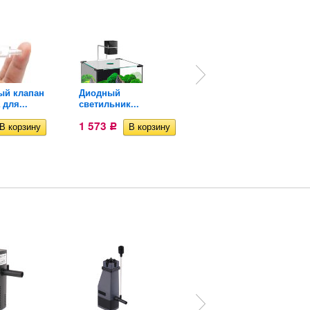
ый клапан
Диодный
Уголь для
 для...
светильник...
аквариумного...
1 573
309
Р
Р