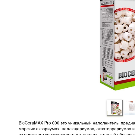
BioCeraMAX Pro 600 это уникальный наполнитель, предн
морских аквариумах, паллюдариумах, акватеррариумах и
из пористого керамического материала, который обеспеч