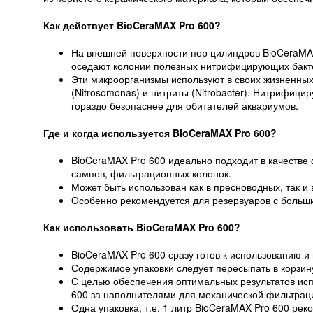
Как действует BioCeraMAX Pro 600?
На внешней поверхности пор цилиндров BioCeraMA
оседают колонии полезных нитрифицирующих бактер
Эти микроорганизмы используют в своих жизненных
(Nitrosomonas) и нитриты (Nitrobacter). Нитрифиц
гораздо безопаснее для обитателей аквариумов.
Где и когда используется BioCeraMAX Pro 600?
BioCeraMAX Pro 600 идеально подходит в качестве
сампов, фильтрационных колонок.
Может быть использован как в пресноводных, так и 
Особенно рекомендуется для резервуаров с больш
Как использовать BioCeraMAX Pro 600?
BioCeraMAX Pro 600 сразу готов к использованию и
Содержимое упаковки следует пересыпать в корзин
С целью обеспечения оптимальных результатов ис
600 за наполнителями для механической фильтрац
Одна упаковка, т.е. 1 литр BioCeraMAX Pro 600 р