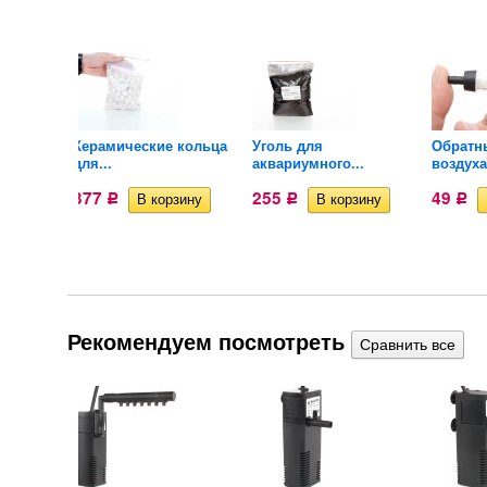
для
Керамические кольца
Уголь для
Обратн
для...
аквариумного...
воздуха
377
255
49
Р
Р
Р
Рекомендуем посмотреть