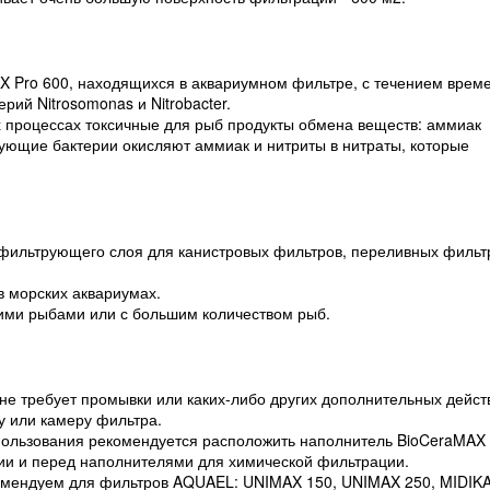
X Pro 600, находящихся в аквариумном фильтре, с течением врем
ий Nitrosomonas и Nitrobacter.
 процессах токсичные для рыб продукты обмена веществ: аммиак
ирующие бактерии окисляют аммиак и нитриты в нитраты, которые
 фильтрующего слоя для канистровых фильтров, переливных фильт
в морских аквариумах.
ими рыбами или с большим количеством рыб.
 не требует промывки или каких-либо других дополнительных дейст
у или камеру фильтра.
пользования рекомендуется расположить наполнитель BioCeraMAX 
ии и перед наполнителями для химической фильтрации.
екомендуем для фильтров AQUAEL: UNIMAX 150, UNIMAX 250, MIDIKA