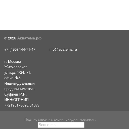
© 2026
Акватема.рф
+7 (495) 144-71-47
info@aqatema.ru
г. Москва
Жигулевская
улица, 1/24, к1,
офис №5
Индивидуальный
предприниматель
Суфиев Р.Р.
ИНН/ОГРНИП
772195178093/31377461610054
Подписаться на акции, скидки, новинки :