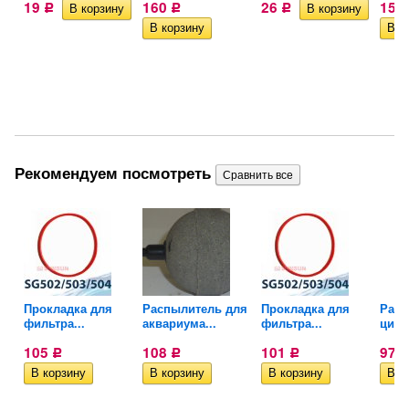
19
160
26
157
Р
Р
Р
Рекомендуем посмотреть
W-
Прокладка для
Распылитель для
Прокладка для
Расп
фильтра...
аквариума...
фильтра...
цили
105
108
101
97,
Р
Р
Р