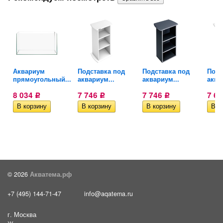
й
Аквариум
Подставка под
Подставка под
Подс
прямоугольный...
аквариум...
аквариум...
аква
8 034
7 746
7 746
7 6
Р
Р
Р
© 2026
Акватема.рф
+7 (495) 144-71-47
info@aqatema.ru
г. Москва