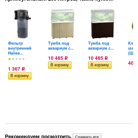
Фильтр
Тумба под
Тумба под
Кла
внутренний
аквариум с...
аквариум с...
шар
Hailea...
(Шар)
10 485
10 485
Р
Р
ло
40
1 367
Р
Рекомендуем посмотреть