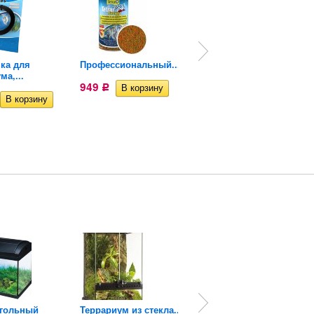
ка для
Профессиональный...
Людвигия ползучая
ма,...
(Пучок)...
949
Р
124
Р
угольный
Террариум из стекла...
Террариум из стекла...