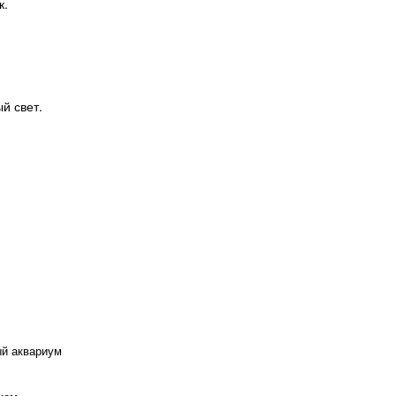
к.
й свет.
й аквариум