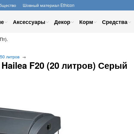
бщество
Шовный материал Ethicon
ие
Аксессуары
Декор
Корм
Средства
Пт).
 50 литров
→
Hailea F20 (20 литров) Серый