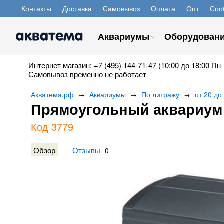
Контакты
Доставка
Самовывоз
Оплата
Опт
Соо
Аквариумы
Оборудован
Интернет магазин: +7 (495) 144-71-47 (10:00 до 18:00 Пн-
Самовывоз временно не работает
Акватема.рф
Аквариумы
По литражу
от 20 до
→
→
→
​Прямоугольный аквариум 
Код 3779
Обзор
Отзывы
0