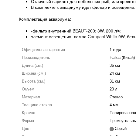
Отличный вариант для небольших рыб, или кревето
В комплекте к аквариуму идет фильтр и освещение.
Комплектация аквариума:
-фильтр внутренний BEAUT-200: 3W, 200 л/ч;
элемент освещения: лампа Compact White 9W, белы
Официальная гарантия
1 года
Производитель
Hailea (Китай)
Длина (см.)
36 см
Ширина (см.)
24 см
Высота (см.)
31 см
Объем
20 л
Материал
Стекло
Толщина стекла
4 мм
Кромка
Полированная
Форма
Прямоугольны
Цвет
Серый