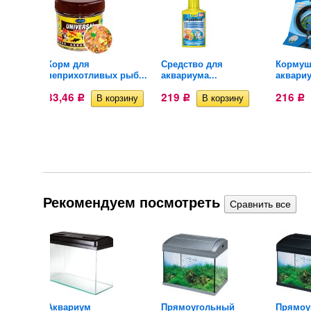
tra АР
Корм для
Средство для
Кормуш
неприхотливых рыб...
аквариума...
аквариу
83,46
219
216
Р
Р
Р
Рекомендуем посмотреть
с
Аквариум
​Прямоугольный
​Прямо