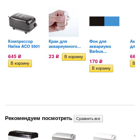
Компрессор
Кран для
Фон для
Акти
Hailea ACO 5501
аквариумного...
аквариума
для..
Barbus...
645
23
666
Р
Р
170
Р
Рекомендуем посмотреть