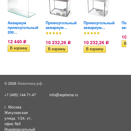
Аквариум
​Прямоугольный
​Прямоугольный
Подс
прямоугольный
аквариум...
аквариум...
аква
200...
10 
12 440
10 232,26
10 232,26
Р
Р
Р
© 2026
Акватема.рф
+7 (495) 144-71-47
info@aqatema.ru
г. Москва
Жигулевская
улица, 1/24, к1,
офис №5
Индивидуальный