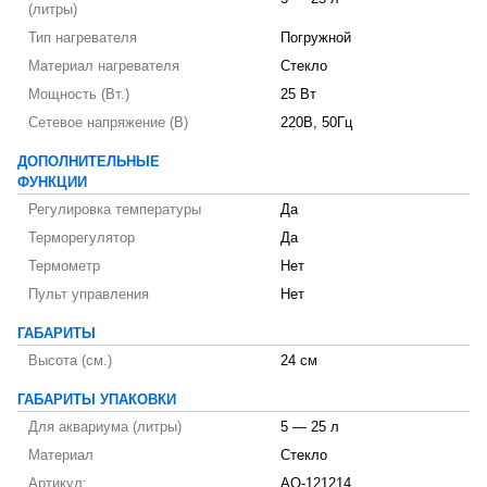
(литры)
Тип нагревателя
Погружной
Материал нагревателя
Стекло
Мощность (Вт.)
25 Вт
Сетевое напряжение (В)
220В, 50Гц
ДОПОЛНИТЕЛЬНЫЕ
ФУНКЦИИ
Регулировка температуры
Да
Терморегулятор
Да
Термометр
Нет
Пульт управления
Нет
ГАБАРИТЫ
Высота (см.)
24 см
ГАБАРИТЫ УПАКОВКИ
Для аквариума (литры)
5 — 25 л
Материал
Стекло
Артикул:
AQ-121214