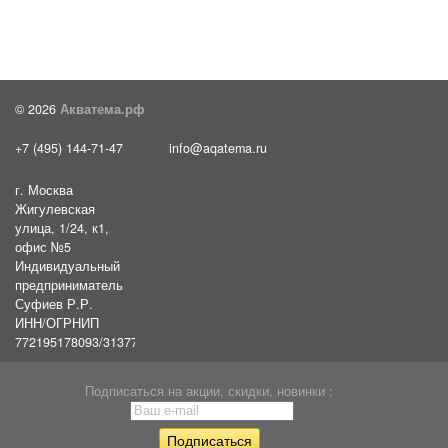
© 2026
Акватема.рф
+7 (495) 144-71-47
info@aqatema.ru
г. Москва
Жигулевская
улица, 1/24, к1,
офис №5
Индивидуальный
предприниматель
Суфиев Р.Р.
ИНН/ОГРНИП
772195178093/31377461610054
Подписаться на акции, скидки, новинки :