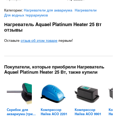
Категории:
Нагреватели для аквариума
Нагреватели
Для водных террариумов
Нагреватель Aquael Platinum Heater 25 Вт
отзывы
Оставьте
отзыв об этом товаре
первым!
Покупатели, которые приобрели Нагреватель
Aquael Platinum Heater 25 Вт, также купили
Скребок для
Компрессор
Компрессор
Комп
аквариума (три...
Hailea ACO 2201
Hailea ACO 9901
Hail