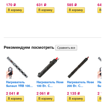
170
631
585
645
Р
Р
Р
Рекомендуем посмотреть
ra
Нагреватель
Нагреватель Hose
Нагреватель Hose
Нагр
Sunsun YRB 100...
100 Вт. С...
200 Вт. С...
Suns
2 041
2 061
2 135
2 1
Р
Р
Р