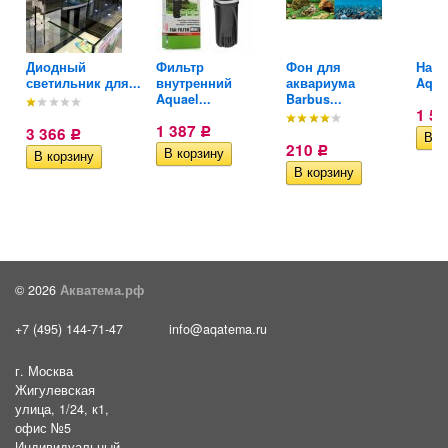
Диодный
Фильтр
Фон для
Нагр
светильник для...
внутренний
аквариума
Aquae
Aquael...
Barbus...
1 5
1 387
3 366
Р
Р
210
Р
© 2026
Акватема.рф
+7 (495) 144-71-47
info@aqatema.ru
г. Москва
Жигулевская
улица, 1/24, к1,
офис №5
Индивидуальный