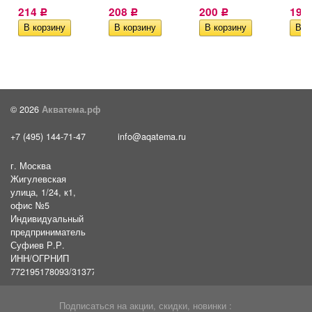
214
208
200
198
Р
Р
Р
© 2026
Акватема.рф
+7 (495) 144-71-47
info@aqatema.ru
г. Москва
Жигулевская
улица, 1/24, к1,
офис №5
Индивидуальный
предприниматель
Суфиев Р.Р.
ИНН/ОГРНИП
772195178093/31377461610054
Подписаться на акции, скидки, новинки :