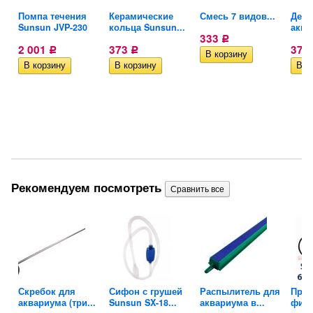
Помпа течения
Керамические
Смесь 7 видов...
Деко
Sunsun JVP-230
кольца Sunsun...
аква
333
Р
2 001
373
372
Р
Р
Рекомендуем посмотреть
рыб
Скребок для
Сифон с грушей
Распылитель для
Прок
аквариума (три...
Sunsun SX-18...
аквариума в...
филь