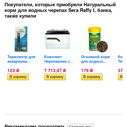
Покупатели, которые приобрели Натуральный
корм для водных черепах Sera Raffy I, банка,
также купили
Термометр для
Комплект
Основной корм
Конд
аквариума...
Черепашник с...
для водных...
Tetra
123
7 713,47
179
373
Р
Р
Р
Рекомендуем посмотреть