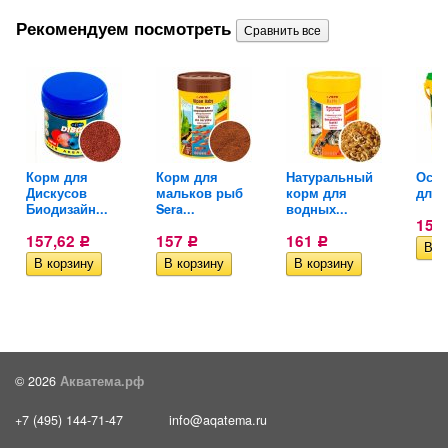
Рекомендуем посмотреть
Корм для
Корм для
Натуральный
Осно
Дискусов
мальков рыб
корм для
для 
Биодизайн...
Sera...
водных...
154
157,62
157
161
Р
Р
Р
© 2026
Акватема.рф
+7 (495) 144-71-47
info@aqatema.ru