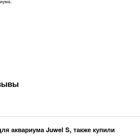
риума.
тзывы
ля аквариума Juwel S, также купили