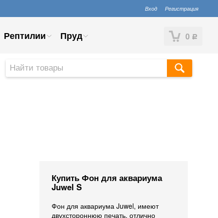
Вход
Регистрация
Рептилии
Пруд
0
Р
Купить Фон для аквариума
Juwel S
Фон для аквариума Juwel, имеют
двухстороннюю печать, отлично