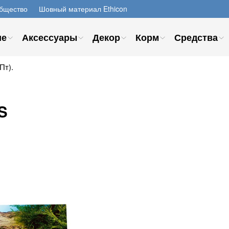
бщество
Шовный материал Ethicon
ие
Аксессуары
Декор
Корм
Средства
Пт).
S