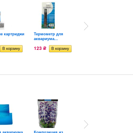
е картриджи
Термометр для
Термометр наклейка
аквариума...
для...
123
89,82
Р
Р
я аквариума
Композиция из
Композиция из