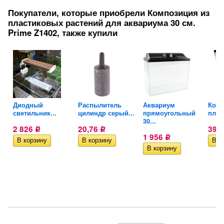
Покупатели, которые приобрели Композиция из
пластиковых растений для аквариума 30 см.
Prime Z1402, также купили
Диодный
Распылитель
Аквариум
Комп
..
светильник...
цилиндр серый...
прямоугольный
плас
30...
2 826
20,76
393
Р
Р
1 956
Р