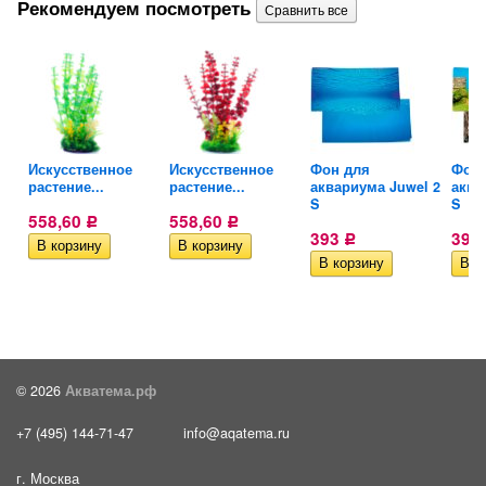
Рекомендуем посмотреть
Искусственное
Искусственное
Фон для
Фон 
растение...
растение...
аквариума Juwel 2
аква
S
S
558,60
558,60
Р
Р
393
393
Р
© 2026
Акватема.рф
+7 (495) 144-71-47
info@aqatema.ru
г. Москва