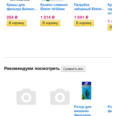
Краны для
Колено сливное
Патрубок
Кра
фильтра Sunsun...
Eheim 16/22мм
заборный Eheim...
один
шланг
254
1 214
1 041
Р
Р
Р
1 4
Рекомендуем посмотреть
m
Ротор для
Рото
внешних
филь
фильтров...