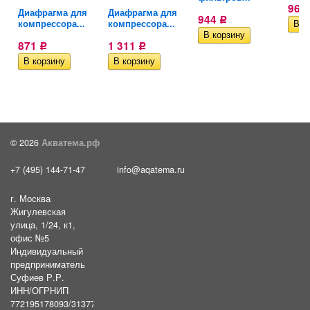
962
Диафрагма для
Диафрагма для
944
Р
компрессора...
компрессора...
871
1 311
Р
Р
© 2026
Акватема.рф
+7 (495) 144-71-47
info@aqatema.ru
г. Москва
Жигулевская
улица, 1/24, к1,
офис №5
Индивидуальный
предприниматель
Суфиев Р.Р.
ИНН/ОГРНИП
772195178093/31377461610054