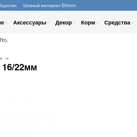
бщество
Шовный материал Ethicon
ие
Аксессуары
Декор
Корм
Средства
Пт).
и
→
 16/22мм