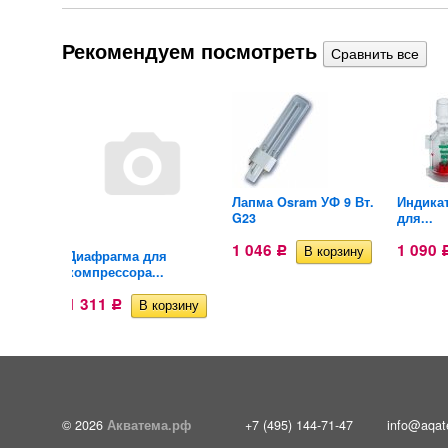
Рекомендуем посмотреть
Ф 11 Вт.
Лапма Osram УФ 9 Вт.
Индикат
G23
для...
1 046
1 090
Р
Диафрагма для
компрессора...
1 311
Р
© 2026
Акватема.рф
+7 (495) 144-71-47
info@aqat