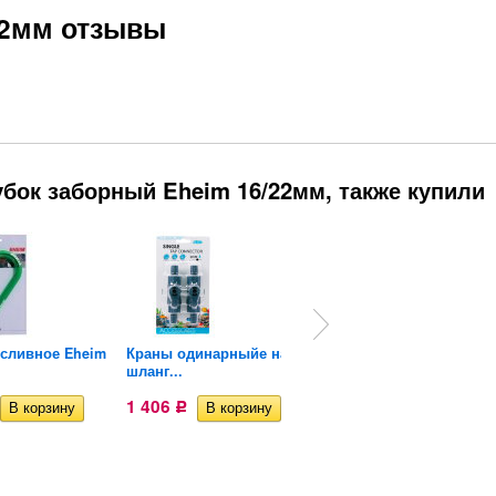
22мм отзывы
бок заборный Eheim 16/22мм, также купили
 сливное Eheim
Краны одинарныйе на
Фон для аквариума
м
шланг...
Barbus...
1 406
150
Р
Р