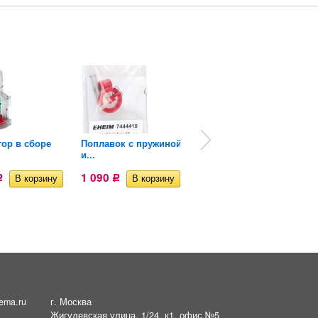
ор в сборе
Поплавок с пружиной
Ротор для
и...
внутренних...
1 090
1 102
Р
Р
Р
ema.ru
г. Москва
Жигулевская улица, 1/24, к1, офис №5