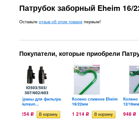
Патрубок заборный Eheim 16/
Оставьте
отзыв об этом товаре
первым!
Покупатели, которые приобрели Патру
стки
Краны для фильтра
Колено сливное Eheim
Колено
Sunsun...
16/22мм
12/16м
254
1 214
948
Р
Р
Р