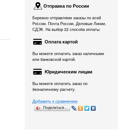
Отправка по России
Бережно отправляем заказы по всей
России. Почта России, Деловые Линии,
СДЭК. На выбор 22 способа оплаты.
Оплата картой
Вы можете оплатить заказ наличными
или банковской картой.
Юридическим лицам
Вы можете оплатить заказ по
безналичному расчету.
Фильтр
Насадка Eheim
Щетка для очистк
Добавить к сравнению
предварительной...
Flowpipe...
шлангов...
Поделиться…
1 211
1 368
672
Р
Р
Р