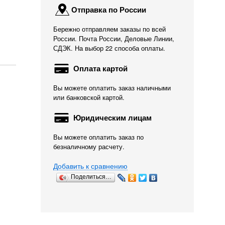
Отправка по России
Бережно отправляем заказы по всей
России. Почта России, Деловые Линии,
СДЭК. На выбор 22 способа оплаты.
Оплата картой
Вы можете оплатить заказ наличными
или банковской картой.
Юридическим лицам
Вы можете оплатить заказ по
безналичному расчету.
Фильтр навесной
Лапма Osram УФ 7 Вт.
Ротор для внешни
Добавить к сравнению
Sunsun HBL-802
G23
фильтров...
Поделиться…
2 668
922
1 386
Р
Р
Р