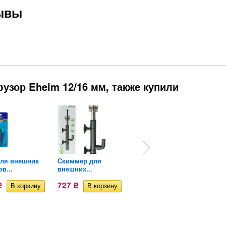
зывы
узор Eheim 12/16 мм, также купили
для внешних
Скиммер для
Комплект трубок для
в...
внешних...
фильра...
727
763
Р
Р
Р