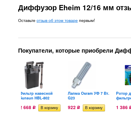
Диффузор Eheim 12/16 мм от
Оставьте
отзыв об этом товаре
первым!
Покупатели, которые приобрели Дифф
ок для
Фильтр навесной
Лапма Osram УФ 7 Вт.
Ротор 
Sunsun HBL-802
G23
фильтро
2 668
922
1 386
Р
Р