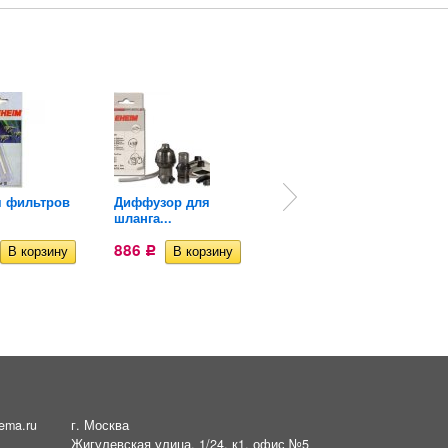
я фильтров
Диффузор для
Tetra Мембраны к APS
шланга...
400 (2...
886
845
Р
Р
ema.ru
г. Москва
Жигулевская улица, 1/24, к1, офис №5