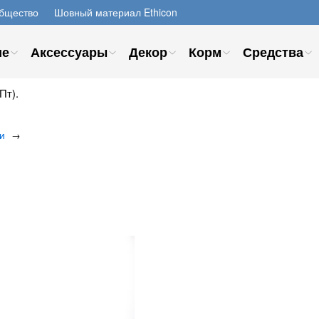
бщество
Шовный материал Ethicon
ие
Аксессуары
Декор
Корм
Средства
Пт).
и
→