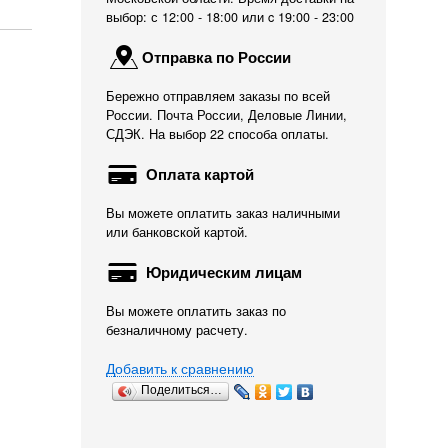
выбор: с 12:00 - 18:00 или c 19:00 - 23:00
Отправка по России
Бережно отправляем заказы по всей
России. Почта России, Деловые Линии,
СДЭК. На выбор 22 способа оплаты.
Оплата картой
Вы можете оплатить заказ наличными
Лапма Osram УФ 7 Вт.
Шланги силиконовые
Диффузор Eheim 1
или банковской картой.
G23
Tetra...
мм
922
924
868
Юридическим лицам
Р
Р
Р
Вы можете оплатить заказ по
безналичному расчету.
Добавить к сравнению
Поделиться…