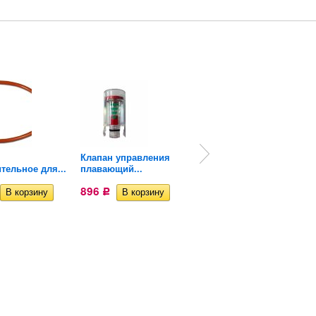
Клапан управления
Диффузор для
тельное для...
плавающий...
шланга...
896
886
Р
Р