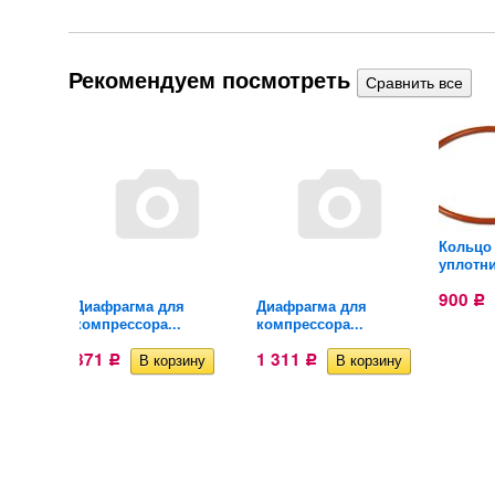
Рекомендуем посмотреть
тров
Кольцо
уплотни
900
Р
Диафрагма для
Диафрагма для
компрессора...
компрессора...
871
1 311
Р
Р