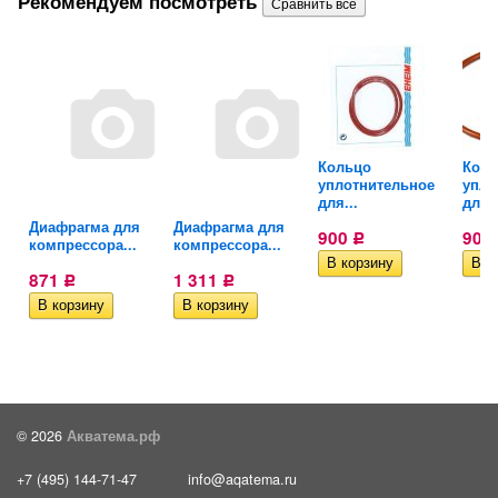
Рекомендуем посмотреть
 к
Кольцо
Коль
уплотнительное
упло
для...
для..
Диафрагма для
Диафрагма для
900
900
Р
компрессора...
компрессора...
871
1 311
Р
Р
© 2026
Акватема.рф
+7 (495) 144-71-47
info@aqatema.ru