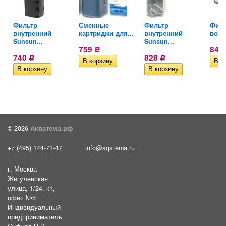
Фильтр
Сменные
Фильтр
Филь
внутренний
картриджи для...
внутренний
водо
Sunsun...
Sunsun...
759
848
Р
740
828
Р
Р
© 2026
Акватема.рф
+7 (495) 144-71-47
info@aqatema.ru
г. Москва
Жигулевская
улица, 1/24, к1,
офис №5
Индивидуальный
предприниматель