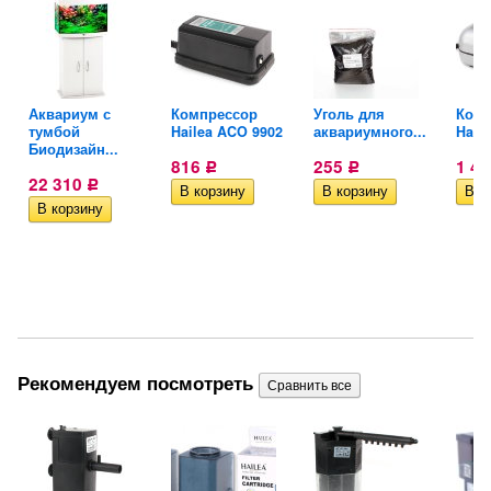
Аквариум с
Компрессор
Уголь для
Комп
тумбой
Hailea ACO 9902
аквариумного...
Hail
Биодизайн...
816
255
1 4
Р
Р
22 310
Р
Рекомендуем посмотреть