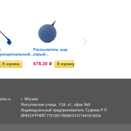
к
Распылитель шар
Распылитель для
ункциональный...
серый...
аквариума...
678,30
590
Р
Р
ema.ru
г. Москва
Жигулевская улица, 1/24, к1, офис №5
Индивидуальный предприниматель Суфиев Р.Р.
ИНН/ОГРНИП 772195178093/31377461610054