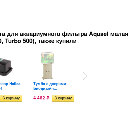
та для аквариумного фильтра Aquael малая
00, Turbo 500), также купили
сор Hailea
Тумба с дверями
Скребок для
01
Биодизайн...
аквариума (три...
4 462
170
Р
Р