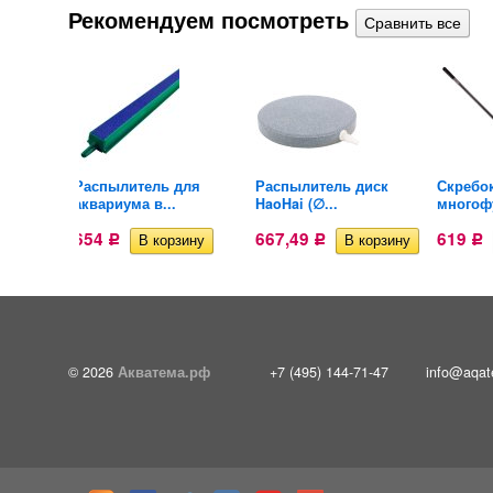
Рекомендуем посмотреть
вариума
Распылитель для
Распылитель диск
Скребо
аквариума в...
HaoHai (∅...
многоф
654
667,49
619
Р
Р
Р
© 2026
Акватема.рф
+7 (495) 144-71-47
info@aqat