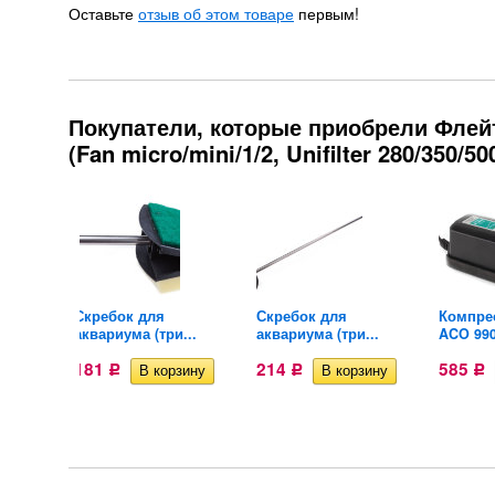
Оставьте
отзыв об этом товаре
первым!
Покупатели, которые приобрели Флей
(Fan micro/mini/1/2, Unifilter 280/350/5
ильник
Скребок для
Скребок для
Компрес
аквариума (три...
аквариума (три...
ACO 99
181
214
585
Р
Р
Р