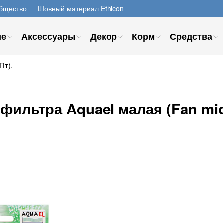
бщество
Шовный материал Ethicon
ие
Аксессуары
Декор
Корм
Средства
Пт).
льтра Aquael малая (Fan micro/