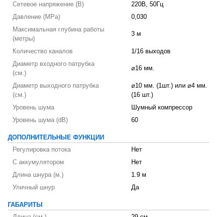
Сетевое напряжение (В)
220В, 50Гц
Давление (MPa)
0,030
Максимальная глубина работы
3 м
(метры)
Количество каналов
1/16 выходов
Диаметр входного патрубка
⌀16 мм.
(см.)
Диаметр выходного патрубка
⌀10 мм. (1шт.) или ⌀4 мм.
(см.)
(16 шт.)
Уровень шума
Шумный компрессор
Уровень шума (dB)
60
ДОПОЛНИТЕЛЬНЫЕ ФУНКЦИИ
Регулировка потока
Нет
С аккумулятором
Нет
Длина шнура (м.)
1.9 м
Уличный шнур
Да
ГАБАРИТЫ
Длина (см.)
29 см