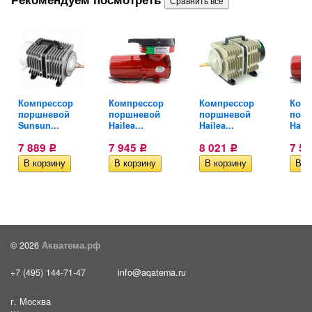
...
Компрессор
Компрессор
Компрессор
Комп
ный...
поршневой
поршневой
поршневой
пор
Sunsun...
Hailea...
Hailea...
Haile
7 889
7 945
8 021
7 5
Р
Р
Р
© 2026
Акватема.рф
+7 (495) 144-71-47
info@aqatema.ru
г. Москва