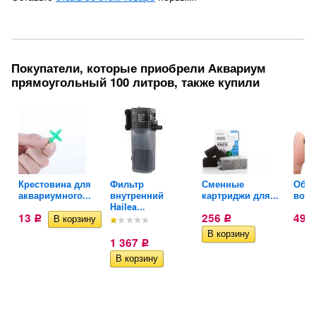
Покупатели, которые приобрели Аквариум
прямоугольный 100 литров, также купили
Крестовина для
Фильтр
Сменные
Обра
.
аквариумного...
внутренний
картриджи для...
возд
Hailea...
13
256
49
Р
Р
1 367
Р