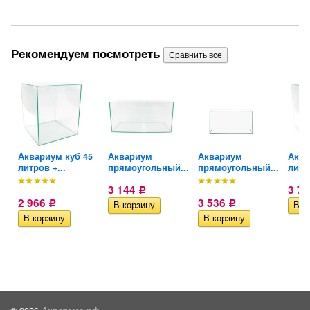
Рекомендуем посмотреть
Аквариум куб 45
Аквариум
Аквариум
Аква
й
литров +...
прямоугольный...
прямоугольный...
литро
3 144
3 7
Р
2 966
3 536
Р
Р