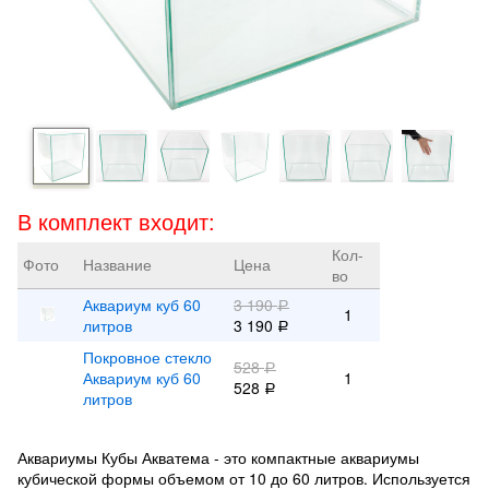
В комплект входит:
Кол-
Фото
Название
Цена
во
Аквариум куб 60
3 190
Р
1
литров
3 190
Р
Покровное стекло
528
Р
Аквариум куб 60
1
528
Р
литров
Аквариумы Кубы Акватема - это компактные аквариумы
кубической формы объемом от 10 до 60 литров. Используется