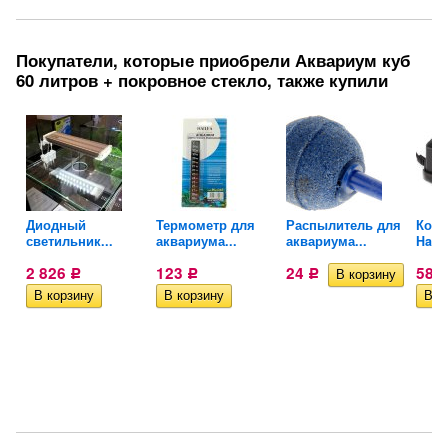
Покупатели, которые приобрели Аквариум куб
60 литров + покровное стекло, также купили
ой
Диодный
Термометр для
Распылитель для
Комп
светильник...
аквариума...
аквариума...
Hail
2 826
123
24
585
Р
Р
Р