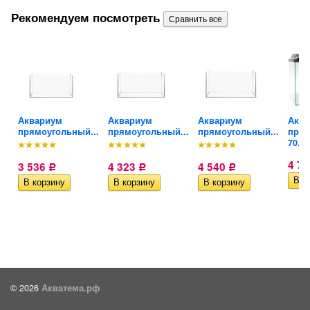
Рекомендуем посмотреть
Аквариум
Аквариум
Аквариум
Аква
..
прямоугольный...
прямоугольный...
прямоугольный...
пря
70...
4 7
3 536
4 323
4 540
Р
Р
Р
© 2026
Акватема.рф